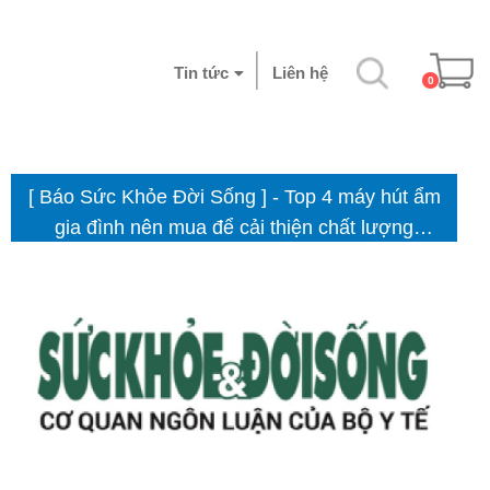
Tin tức
Liên hệ
0
[ Báo Sức Khỏe Đời Sống ] - Top 4 máy hút ẩm
gia đình nên mua để cải thiện chất lượng
không khí