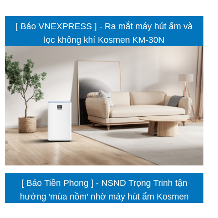
[ Báo VNEXPRESS ] - Ra mắt máy hút ẩm và
lọc không khí Kosmen KM-30N
[ Báo Tiền Phong ] - NSND Trọng Trinh tận
hưởng 'mùa nồm' nhờ máy hút ẩm Kosmen