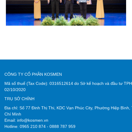
CÔNG TY CỔ PHẦN KOSMEN
Mã số thuế
(Tax Code):
0316512614
do
Sở kế hoạch và đầu tư TP
02/10/2020
TRỤ SỞ CHÍNH
Địa chỉ: Số 77 Đinh Thị Thi, KDC Vạn Phúc City, Phường Hiệp Bình
Chí Minh
Email:
info@kosmen.vn
Hotline:
0965 210 874
-
0888 787 959