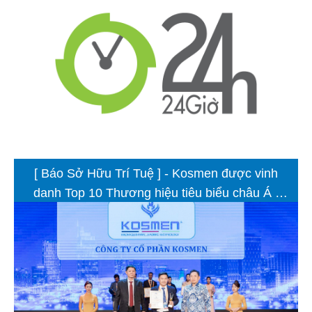
[ Báo Sở Hữu Trí Tuệ ] - Kosmen được vinh
danh Top 10 Thương hiệu tiêu biểu châu Á -
Thái Bình Dương 2023