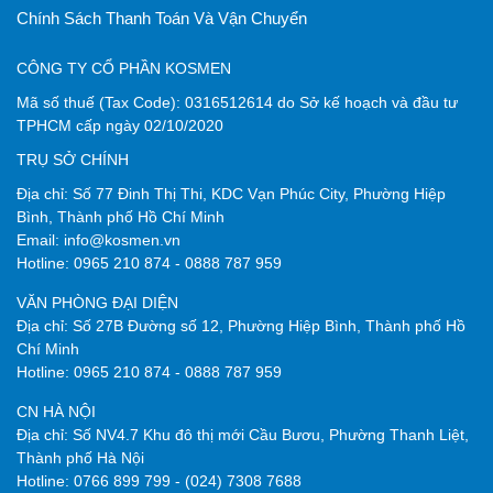
Chính Sách Thanh Toán Và Vận Chuyển
CÔNG TY CỔ PHẦN KOSMEN
Mã số thuế
(Tax Code):
0316512614
do
Sở kế hoạch và đầu tư
TPHCM
cấp ngày 02/10/2020
TRỤ SỞ CHÍNH
Địa chỉ: Số 77 Đinh Thị Thi, KDC Vạn Phúc City, Phường Hiệp
Bình, Thành phố Hồ Chí Minh
Email:
info@kosmen.vn
Hotline:
0965 210 874
-
0888 787 959
VĂN PHÒNG ĐẠI DIỆN
Địa chỉ: Số 27B Đường số 12, Phường Hiệp Bình, Thành phố Hồ
Chí Minh
Hotline:
0965 210 874
-
0888 787 959
CN HÀ NỘI
Địa chỉ: Số NV4.7 Khu đô thị mới Cầu Bươu, Phường Thanh Liệt,
Thành phố Hà Nội
Hotline:
0766 899 799
-
(024) 7308 7688