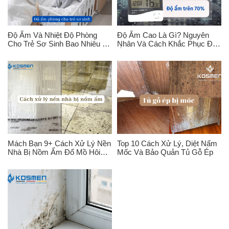
Độ Ẩm Và Nhiệt Độ Phòng
Độ Ẩm Cao Là Gì? Nguyên
Cho Trẻ Sơ Sinh Bao Nhiêu Là
Nhân Và Cách Khắc Phục Độ
Tốt?
Ẩm Cao?
Mách Bạn 9+ Cách Xử Lý Nền
Top 10 Cách Xử Lý, Diệt Nấm
Nhà Bị Nồm Ẩm Đổ Mồ Hôi
Mốc Và Bảo Quản Tủ Gỗ Ép
Đúng Cách