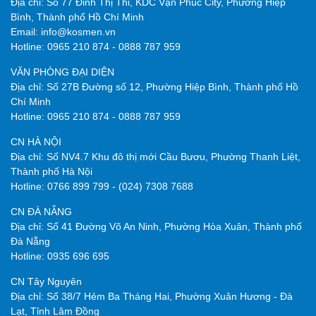
Địa chỉ: Số 77 Đinh Thị Thi, KDC Vạn Phúc City, Phường Hiệp
Bình, Thành phố Hồ Chí Minh
Email:
info@kosmen.vn
Hotline:
0965 210 874
-
0888 787 959
VĂN PHÒNG ĐẠI DIỆN
Địa chỉ: Số 27B Đường số 12, Phường Hiệp Bình, Thành phố Hồ
Chí Minh
Hotline:
0965 210 874
-
0888 787 959
CN HÀ NỘI
Địa chỉ: Số NV4.7 Khu đô thị mới Cầu Bươu, Phường Thanh Liệt,
Thành phố Hà Nội
Hotline:
0766 899 799
-
(024) 7308 7688
CN ĐÀ NẴNG
Địa chỉ: Số 41 Đường Võ An Ninh, Phường Hòa Xuân, Thành phố
Đà Nẵng
Hotline:
0935 696 695
CN Tây Nguyên
Địa chỉ:
Số 38/7 Hẻm Ba Tháng Hai, Phường Xuân Hương - Đà
Lạt, Tỉnh Lâm Đồng