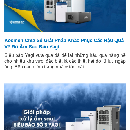
Kosmen Chia Sẻ Giải Pháp Khắc Phục Các Hậu Quả
Về Độ Ẩm Sau Bão Yagi
Siêu bão Yagi vừa qua đã để lại những hậu quả nặng nề
cho nhiều khu vực, đặc biệt là các thiệt hại do lũ lụt, ngập
úng. Bên cạnh tình trạng nhà ở tốc mái ...