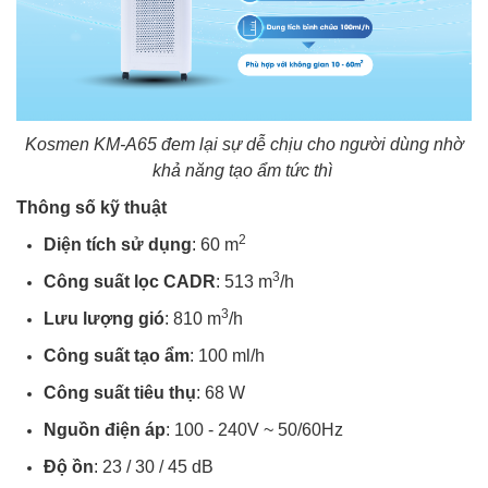
Kosmen KM-A65 đem lại sự dễ chịu cho người dùng nhờ
khả năng tạo ẩm tức thì
Thông số kỹ thuật
2
Diện tích sử dụng
: 60 m
3
Công suất lọc CADR
: 513 m
/h
3
Lưu lượng gió
: 810 m
/h
Công suất tạo ẩm
: 100 ml/h
Công suất tiêu thụ
: 68 W
Nguồn điện áp
: 100 - 240V ~ 50/60Hz
Độ ồn
: 23 / 30 / 45 dB