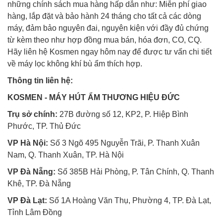
những chính sách mua hàng hấp dẫn như: Miễn phí giao
hàng, lắp đặt và bảo hành 24 tháng cho tất cả các dòng
máy, đảm bảo nguyên đai, nguyên kiện với đầy đủ chứng
từ kèm theo như hợp đồng mua bán, hóa đơn, CO, CQ.
Hãy liên hệ Kosmen ngay hôm nay để được tư vấn chi tiết
về máy lọc không khí bù ẩm thích hợp.
Thông tin liên hệ:
KOSMEN - MÁY HÚT ẨM THƯƠNG HIỆU ĐỨC
Trụ sở chính:
27B đường số 12, KP2, P. Hiệp Bình
Phước, TP. Thủ Đức
VP Hà Nội:
Số 3 Ngõ 495 Nguyễn Trãi, P. Thanh Xuân
Nam, Q. Thanh Xuân, TP. Hà Nội
VP Đà Nẵng:
Số 385B Hải Phòng, P. Tân Chính, Q. Thanh
Khê, TP. Đà Nẵng
VP Đà Lạt:
Số 1A Hoàng Văn Thụ, Phường 4, TP. Đà Lạt,
Tỉnh Lâm Đồng