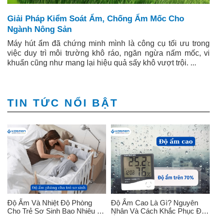
Giải Pháp Kiểm Soát Ẩm, Chống Ẩm Mốc Cho
Ngành Nông Sản
Máy hút ẩm đã chứng minh mình là công cụ tối ưu trong
việc duy trì môi trường khô ráo, ngăn ngừa nấm mốc, vi
khuẩn cũng như mang lại hiệu quả sấy khô vượt trội. ...
TIN TỨC NỔI BẬT
Độ Ẩm Và Nhiệt Độ Phòng
Độ Ẩm Cao Là Gì? Nguyên
Cho Trẻ Sơ Sinh Bao Nhiêu Là
Nhân Và Cách Khắc Phục Độ