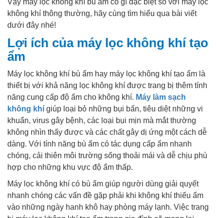
Vậy máy lọc không khí bù ẩm có gì đặc biệt so với máy lọc
không khí thông thường, hãy cùng tìm hiểu qua bài viết
dưới đây nhé!
Lợi ích của máy lọc không khí tạo
ẩm
Máy lọc không khí bù ẩm hay máy lọc không khí tạo ẩm là
thiết bị với khả năng lọc không khí được trang bị thêm tính
năng cung cấp độ ẩm cho không khí.
Máy làm sạch
không khí
giúp loại bỏ những bụi bẩn, tiêu diệt những vi
khuẩn, virus gây bệnh, các loại bụi mịn mà mắt thường
không nhìn thấy được và các chất gây dị ứng một cách dễ
dàng. Với tính năng bù ẩm có tác dụng cấp ẩm nhanh
chóng, cải thiên môi trường sống thoải mái và dễ chịu phù
hợp cho những khu vực độ ẩm thấp.
Máy lọc không khí có bù ẩm giúp người dùng giải quyết
nhanh chóng các vấn đề gặp phải khi không khí thiếu ẩm
vào những ngày hanh khô hay phòng máy lạnh. Việc trang