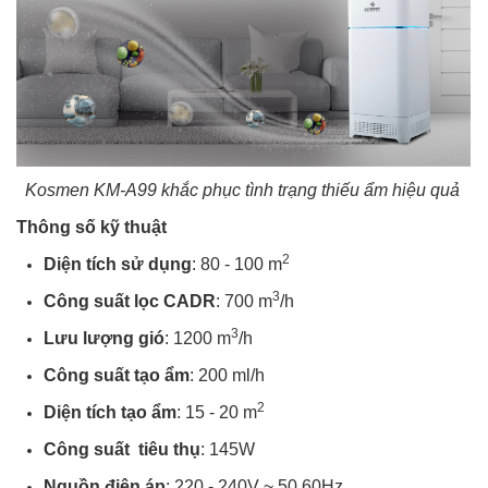
Kosmen KM-A99 khắc phục tình trạng thiếu ẩm hiệu quả
Thông số kỹ thuật
2
Diện tích sử dụng
: 80 - 100 m
3
Công suất lọc CADR
: 700 m
/h
3
Lưu lượng gió
: 1200 m
/h
Công suất tạo ẩm
: 200 ml/h
2
Diện tích tạo ẩm
: 15 - 20 m
Công suất tiêu thụ
: 145W
Nguồn điện áp
: 220 - 240V ~ 50.60Hz