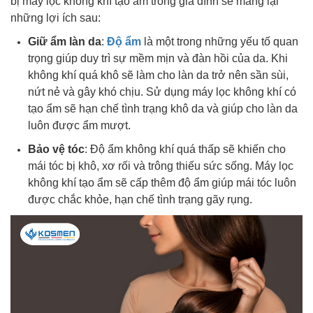
bị máy lọc không khí tạo ẩm trong gia đình sẽ mang lại
những lợi ích sau:
Giữ ẩm làn da
:
Độ ẩm
là một trong những yếu tố quan
trọng giúp duy trì sự mềm mịn và đàn hồi của da. Khi
không khí quá khô sẽ làm cho làn da trở nên sần sùi,
nứt nẻ và gây khó chịu. Sử dụng máy lọc không khí có
tạo ẩm sẽ hạn chế tình trạng khô da và giúp cho làn da
luôn được ẩm mượt.
Bảo vệ tóc
: Độ ẩm không khí quá thấp sẽ khiến cho
mái tóc bị khô, xơ rối và trông thiếu sức sống. Máy lọc
không khí tạo ẩm sẽ cấp thêm độ ẩm giúp mái tóc luôn
được chắc khỏe, hạn chế tình trạng gãy rụng.